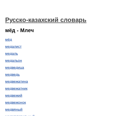
Русско-казахский словарь
мёд - Млеч
мёд
медалист
медаль
медальон
медведица
медведь
медвежатина
медвежатник
медвежий
медвежонок
медвяный