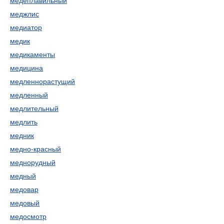
медеплавильный
меджлис
медиатор
медик
медикаменты
медицина
медленнорастущий
медленный
медлительный
медлить
медник
медно-красный
меднорудный
медный
медовар
медовый
медосмотр