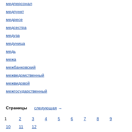
медперсонал
медпункт
медресе
медсестра
медуза
медуница
медь
межа
межбанковский
межведомственный
межвидовой
межгосударственный
Страницы
следующая
→
1
2
3
4
5
6
7
8
9
10
11
12